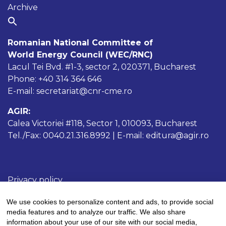
Archive
Romanian National Committee of
World Energy Council (WEC/RNC)
Lacul Tei Bvd. #1-3, sector 2, 020371, Bucharest
Phone: +40 314 364 646
E-mail: secretariat@cnr-cme.ro
AGIR:
Calea Victoriei #118, Sector 1, 010093, Bucharest
Tel./Fax: 0040.21.316.8992 | E-mail: editura@agir.ro
Privacy policy
Cookies policy
We use cookies to personalize content and ads, to provide social
Terms and conditions
media features and to analyze our traffic. We also share
information about your use of our site with our social media,